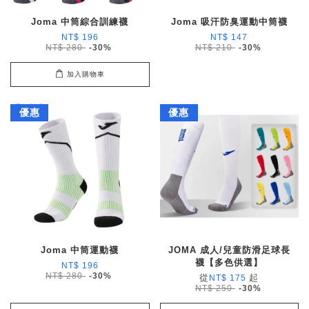
Joma 中筒綜合訓練襪
Joma 吸汗防臭運動中筒襪
NT$ 196
NT$ 147
NT$ 280
-30%
NT$ 210
-30%
加入購物車
優惠
優惠
Joma 中筒運動襪
JOMA 成人/兒童防滑足球長
襪【多色供選】
NT$ 196
NT$ 280
-30%
從
起
NT$ 175
NT$ 250
-30%