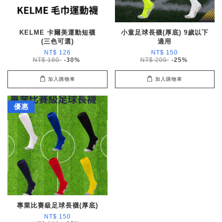
KELME 卡爾美運動短襪
小童足球長襪(厚底) 9歲以下
(三色可選)
適用
NT$ 126
NT$ 150
NT$ 180
-30%
NT$ 200
-25%
加入購物車
加入購物車
優惠
專業比賽級足球長襪(厚底)
NT$ 150