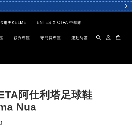
卡爾美KELME
ENTES X CTFA 中華隊
區
裁判專區
守門員專區
運動防護
LETA阿仕利塔足球鞋
ima Nua
0