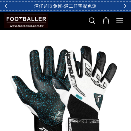
滿仟超取免運-滿二仟宅配免運