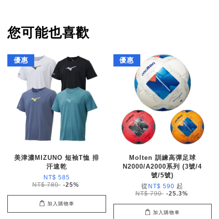
您可能也喜歡
優惠
優惠
美津濃MIZUNO 短袖T恤 排
Molten 訓練高彈足球
汗速乾
N2000/A2000系列 (3號/4
號/5號)
NT$ 585
NT$ 780
-25%
從
起
NT$ 590
NT$ 790
-25.3%
加入購物車
加入購物車