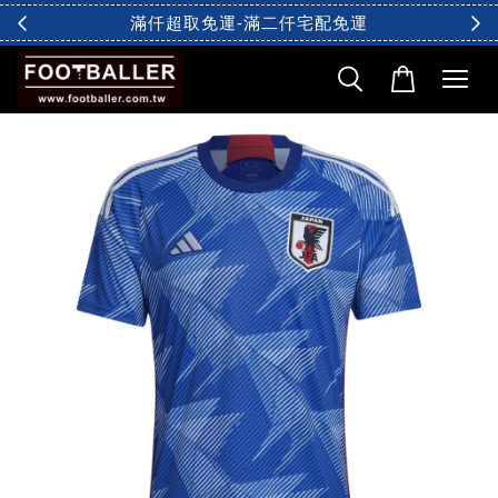
滿仟超取免運-滿二仟宅配免運