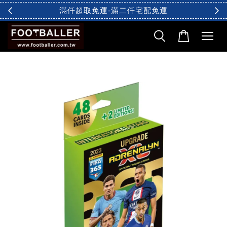
滿仟超取免運-滿二仟宅配免運