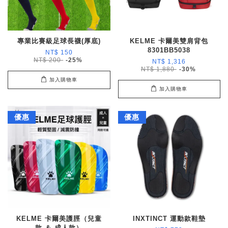
專業比賽級足球長襪(厚底)
KELME 卡爾美雙肩背包
8301BB5038
NT$ 150
NT$ 200
-25%
NT$ 1,316
NT$ 1,880
-30%
加入購物車
加入購物車
優惠
優惠
KELME 卡爾美護脛（兒童
INXTINCT 運動款鞋墊
款 ＆ 成人款）