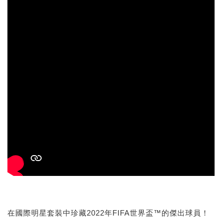
在國際明星套裝中珍藏2022年FIFA世界盃™的傑出球員！