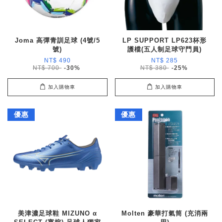
Joma 高彈青訓足球 (4號/5
LP SUPPORT LP623杯形
號)
護檔(五人制足球守門員)
NT$ 490
NT$ 285
NT$ 700
-30%
NT$ 380
-25%
加入購物車
加入購物車
優惠
優惠
美津濃足球鞋 MIZUNO α
Molten 豪華打氣筒 (充消兩