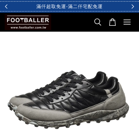
滿仟超取免運-滿二仟宅配免運