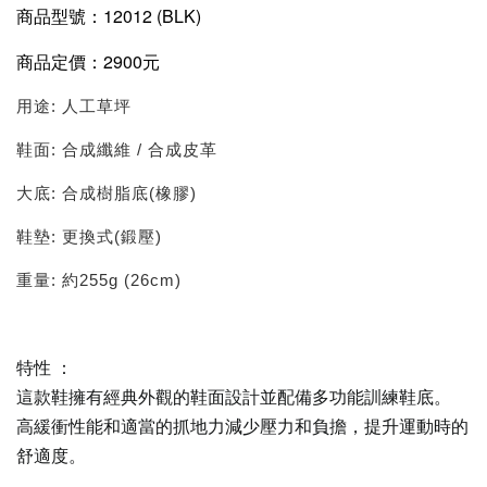
商品型號：12012 (BLK)
商品定價：2900元
用途: 人工草坪
鞋面: 合成纖維 / 合成皮革
大底: 合成樹脂底(橡膠)
鞋墊: 更換式(鍛壓)
重量: 約255g (26cm)
特性 ：
這款鞋擁有經典外觀的鞋面設計並配備多功能訓練鞋底。
高緩衝性能和適當的抓地力減少壓力和負擔，提升運動時的
舒適度。