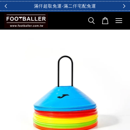
滿仟超取免運-滿二仟宅配免運