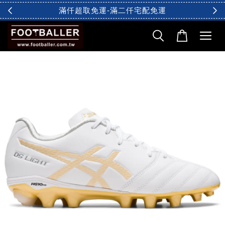
滿仟超取免運-滿二仟宅配免運