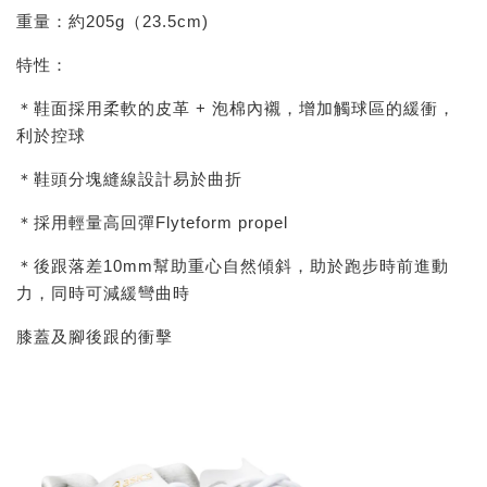
重量：約205g（23.5cm)
特性：
＊鞋面採用柔軟的皮革 + 泡棉內襯，增加觸球區的緩衝，
利於控球
＊鞋頭分塊縫線設計易於曲折
＊採用輕量高回彈Flyteform propel
＊後跟落差10mm幫助重心自然傾斜，助於跑步時前進動
力，同時可減緩彎曲時
膝蓋及腳後跟的衝擊