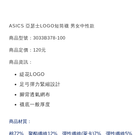
ASICS 亞瑟士LOGO短筒襪 男女中性款
商品型號：3033B378-100
商品定價：120元
商品資訊：
緹花LOGO
足弓彈力緊縮設計
腳背透氣網布
襪底一般厚度
商品材質：
棉72%、聚酯纖維12%、彈性纖維(萊卡)7%、彈性纖維5%