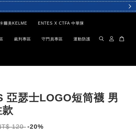
卡爾美KELME
ENTES X CTFA 中華隊
區
裁判專區
守門員專區
運動防護
CS 亞瑟士LOGO短筒襪 男
性款
NT$ 120
-20%