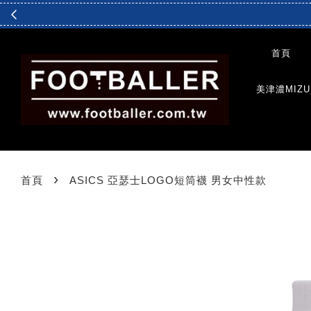
首頁
美津濃MIZU
›
首頁
ASICS 亞瑟士LOGO短筒襪 男女中性款