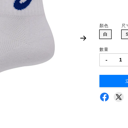
顏色
尺
白
數量
-