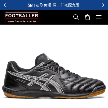
滿仟超取免運-滿二仟宅配免運