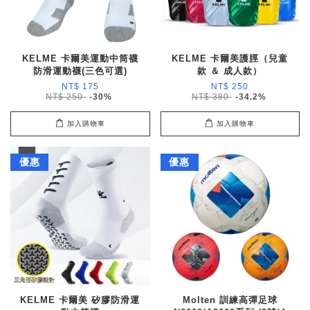
KELME 卡爾美運動中筒襪
KELME 卡爾美護脛（兒童
防滑運動襪(三色可選)
款 ＆ 成人款）
NT$ 175
NT$ 250
NT$ 250
-30%
NT$ 380
-34.2%
加入購物車
加入購物車
優惠
優惠
KELME 卡爾美 矽膠防滑運
Molten 訓練高彈足球