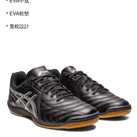
＊EVA中底
INXTINCT 運動款鞋墊
＊EVA鞋墊
-
+
NT$ 616
NT$ 770
＊寬楦設計
加入購物車