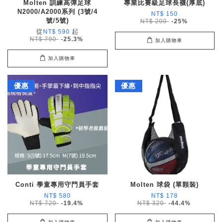
Molten 訓練高彈足球
專業比賽級足球長襪(厚底)
N2000/A2000系列 (3號/4
NT$ 150
號/5號)
NT$ 200
-25%
從
起
NT$ 590
NT$ 790
-25.3%
加入購物車
加入購物車
優惠
優惠
Conti 學童專用守門員手套
Molten 球袋 (單顆裝)
NT$ 580
NT$ 178
NT$ 720
-19.4%
NT$ 320
-44.4%