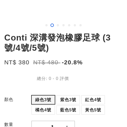
Conti 深溝發泡橡膠足球 (3
號/4號/5號)
NT$ 380
NT$ 480
-20.8%
總分:
0
-
0
評價
顏色
綠色3號
紫色3號
紅色4號
橘色4號
藍色5號
黃色5號
數量