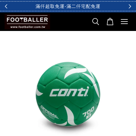
滿仟超取免運-滿二仟宅配免運