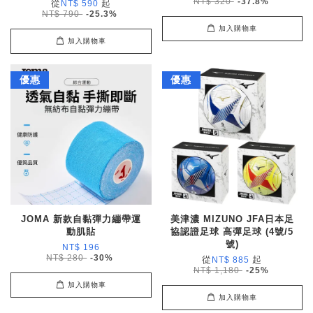
NT$ 320
-37.8%
從
起
NT$ 590
NT$ 790
-25.3%
加入購物車
加入購物車
優惠
優惠
JOMA 新款自黏彈力繃帶運
美津濃 MIZUNO JFA日本足
動肌貼
協認證足球 高彈足球 (4號/5
號)
NT$ 196
NT$ 280
-30%
從
起
NT$ 885
NT$ 1,180
-25%
加入購物車
加入購物車