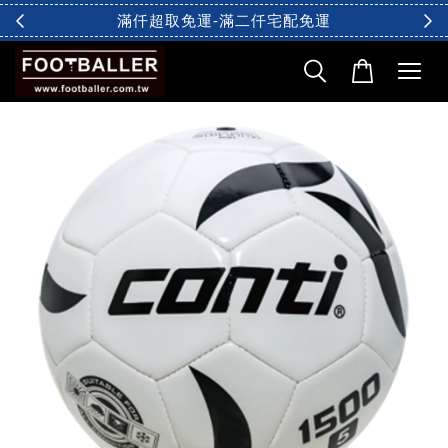
滿仟超取免運-滿二仟宅配免運