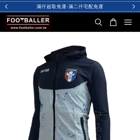
滿仟超取免運-滿二仟宅配免運