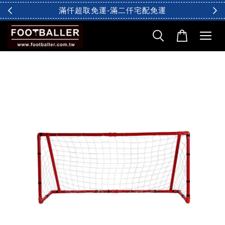
滿仟超取免運-滿二仟宅配免運