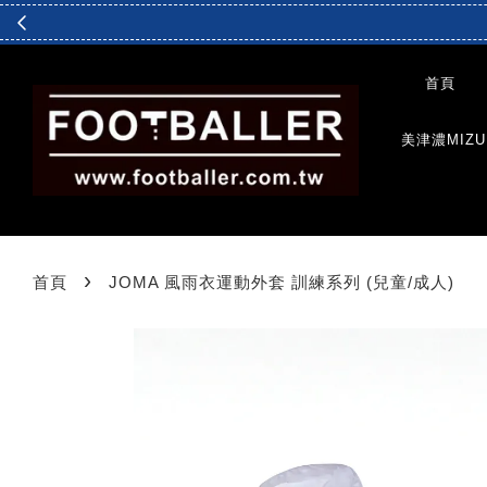
首頁
美津濃MIZU
›
首頁
JOMA 風雨衣運動外套 訓練系列 (兒童/成人)