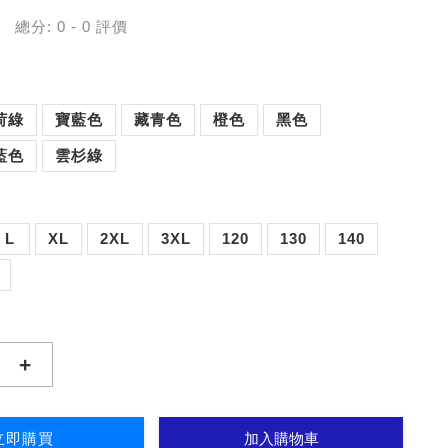
總分:
0
-
0
評價
荷綠
寶藍色
藏青色
橙色
黑色
藍色
雲杉綠
L
XL
2XL
3XL
120
130
140
+
立即購買
加入購物車