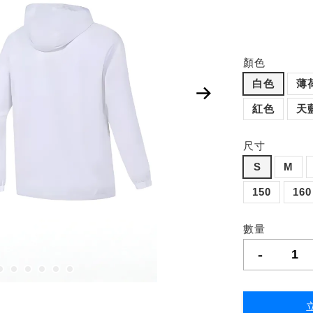
顏色
白色
薄
紅色
天
尺寸
S
M
150
160
數量
-