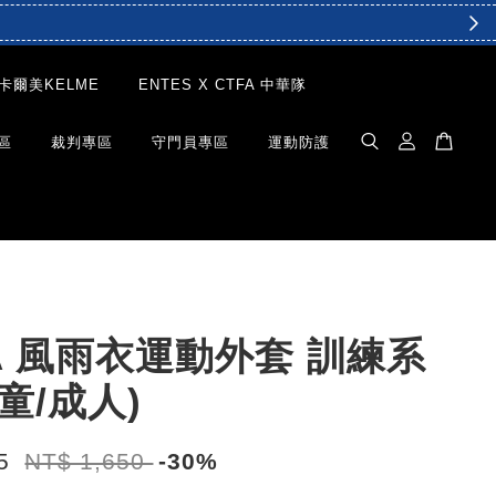
卡爾美KELME
ENTES X CTFA 中華隊
區
裁判專區
守門員專區
運動防護
A 風雨衣運動外套 訓練系
兒童/成人)
55
NT$ 1,650
-30%