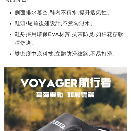
側面排水簍空,鞋內不積水,提升透氣性。
鞋頭/尾前後翹設計,不意勾濺水。
鞋身採用環保EVA材質,抗菌防臭,如棉花糖軟
彈舒適。
雙密度中底科技,立體防滑紋路,不易打滑。