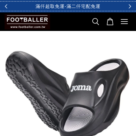
滿仟超取免運-滿二仟宅配免運