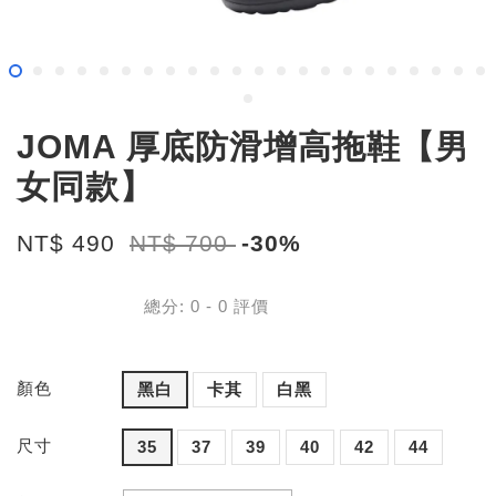
JOMA 厚底防滑增高拖鞋【男
女同款】
NT$ 490
NT$ 700
-30%
總分:
0
-
0
評價
顏色
黑白
卡其
白黑
尺寸
35
37
39
40
42
44