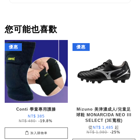
您可能也喜歡
優惠
優惠
Conti 學童專用護膝
Mizuno 美津濃成人/兒童足
球鞋 MONARCIDA NEO III
NT$ 385
SELECT (3E寬楦)
NT$ 480
-19.8%
從
起
NT$ 1,485
NT$ 1,980
-25%
加入購物車