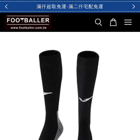
滿仟超取免運-滿二仟宅配免運