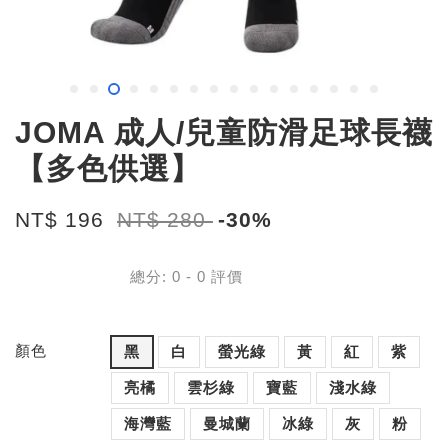
JOMA 成人/兒童防滑足球長襪
【多色供選】
NT$ 196
NT$ 280
-30%
總分:
0
-
0
評價
顏色
黑
白
螢光綠
黃
紅
紫
亮橘
雲杉綠
寶藍
淺水綠
海灣藍
曼城蘭
冰綠
灰
粉