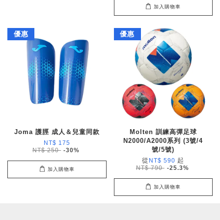
加入購物車
優惠
優惠
Joma 護脛 成人＆兒童同款
Molten 訓練高彈足球
N2000/A2000系列 (3號/4
NT$ 175
號/5號)
NT$ 250
-30%
從
起
NT$ 590
NT$ 790
-25.3%
加入購物車
加入購物車