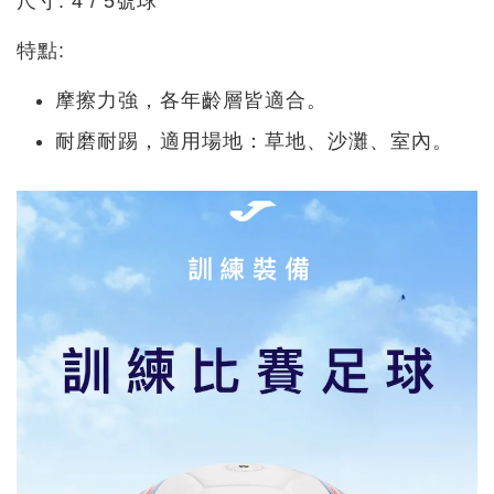
尺寸: 4 / 5號球
特點:
摩擦力強，各年齡層皆適合。
耐磨耐踢，適用場地：草地、沙灘、室內。