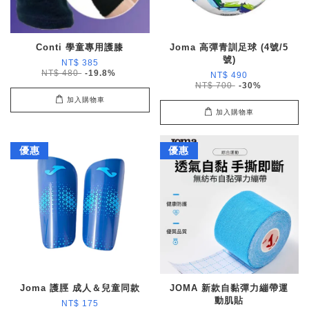
Conti 學童專用護膝
Joma 高彈青訓足球 (4號/5
號)
NT$ 385
NT$ 480
-19.8%
NT$ 490
NT$ 700
-30%
加入購物車
加入購物車
優惠
優惠
Joma 護脛 成人＆兒童同款
JOMA 新款自黏彈力繃帶運
動肌貼
NT$ 175