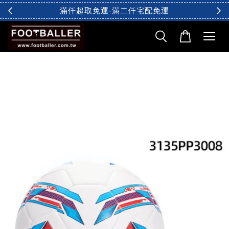
滿仟超取免運-滿二仟宅配免運