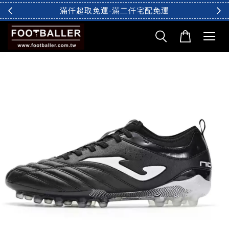
滿仟超取免運-滿二仟宅配免運