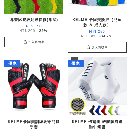
專業比賽級足球長襪(厚底)
KELME 卡爾美護脛（兒童
款 ＆ 成人款）
NT$ 150
NT$ 200
-25%
NT$ 250
NT$ 380
-34.2%
加入購物車
加入購物車
優惠
優惠
KELME卡爾美訓練級守門員
KELME 卡爾美 矽膠防滑運
手套
動中筒襪