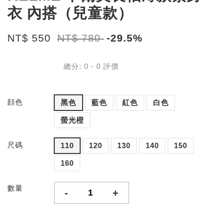
衣 內搭（兒童款）
NT$ 550
NT$ 780
-29.5%
總分:
0
-
0
評價
顔色
黑色
藍色
紅色
白色
螢光橙
尺碼
110
120
130
140
150
160
數量
-
+