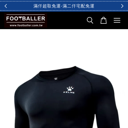
滿仟超取免運-滿二仟宅配免運