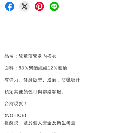
品名：兒童薄緊身內搭衣
面料：88％聚酯纖維12％氨綸
有彈力、修身版型、透氣﹑防曬吸汗。
預定其他顏色可與聯絡客服。
台灣現貨！
❗NOTICE❗
提醒您，基於個人安全及衛生考量