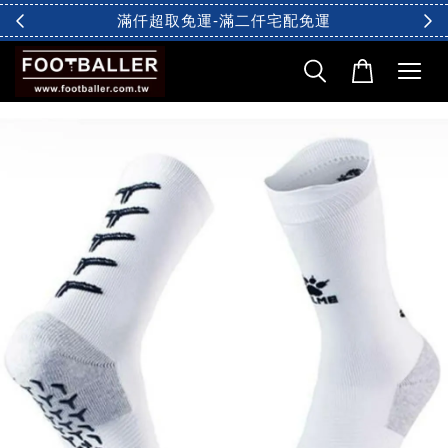
滿仟超取免運-滿二仟宅配免運