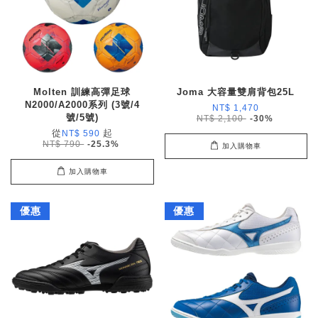
Molten 訓練高彈足球
Joma 大容量雙肩背包25L
N2000/A2000系列 (3號/4
NT$ 1,470
號/5號)
NT$ 2,100
-30%
從
起
NT$ 590
NT$ 790
-25.3%
加入購物車
加入購物車
優惠
優惠