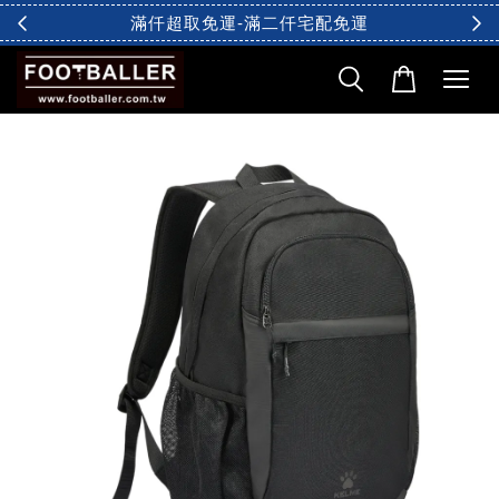
滿仟超取免運-滿二仟宅配免運