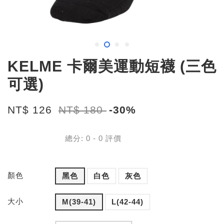
KELME 卡爾美運動短襪 (三色
可選)
NT$ 126
NT$ 180
-30%
總分:
0
-
0
評價
顏色
黑色
白色
灰色
大小
M(39-41)
L(42-44)