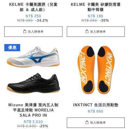
KELME 卡爾美護脛（兒童
KELME 卡爾美 矽膠防滑運
款 ＆ 成人款）
動中筒襪
NT$ 250
NT$ 196
NT$ 380
-34.2%
NT$ 280
-30%
加入購物車
加入購物車
優惠
Mizuno 美津濃 室內五人制
INXTINCT 生活日用鞋墊
平底足球鞋 MORELIA
NT$ 660
SALA PRO IN
NT$ 2,010
加入購物車
NT$ 2,680
-25%