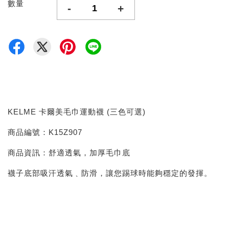
數量
-
+
KELME 卡爾美毛巾運動襪 (三色可選)
商品編號：K15Z907
商品資訊：舒適透氣，加厚毛巾底
襪子底部吸汗透氣﹑防滑，讓您踢球時能夠穩定的發揮。