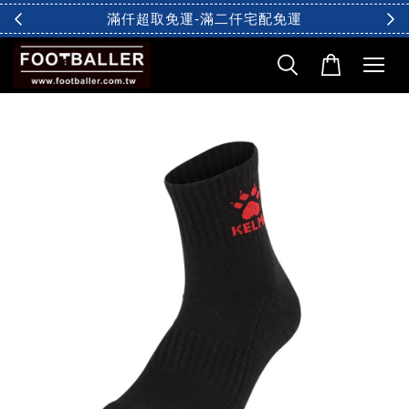
滿仟超取免運-滿二仟宅配免運