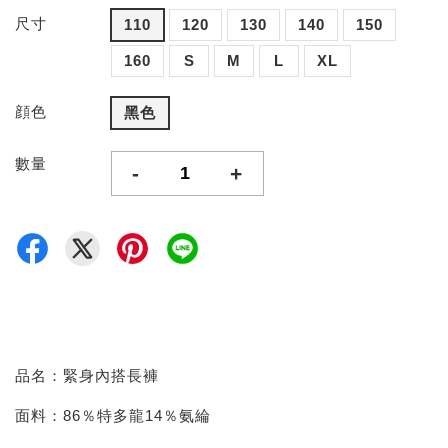
尺寸
110
120
130
140
150
160
S
M
L
XL
顔色
黑色
數量
-
+
品名：緊身內搭長褲
面料：86％特多龍14％氨綸