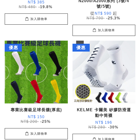
N2000/A2000系列 (3號/4
NT$ 385
號/5號)
NT$ 480
-19.8%
從
起
NT$ 590
NT$ 790
-25.3%
加入購物車
加入購物車
優惠
優惠
專業比賽級足球長襪(厚底)
KELME 卡爾美 矽膠防滑運
動中筒襪
NT$ 150
NT$ 200
-25%
NT$ 196
NT$ 280
-30%
加入購物車
加入購物車