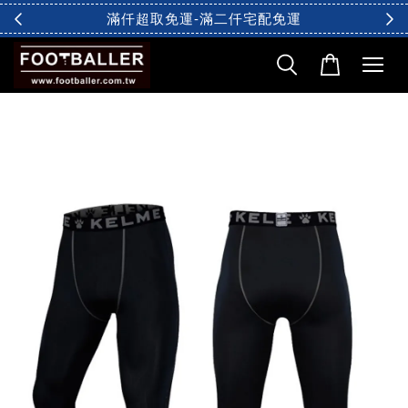
滿仟超取免運-滿二仟宅配免運