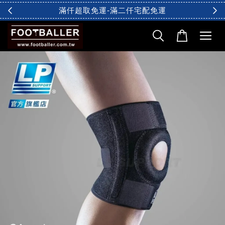
滿仟超取免運-滿二仟宅配免運