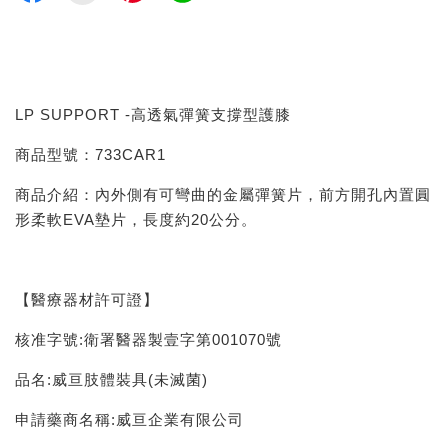
LP SUPPORT -高透氣彈簧支撐型護膝
商品型號：733CAR1
商品介紹：內外側有可彎曲的金屬彈簧片，前方開孔內置圓
形柔軟EVA墊片，長度約20公分。
【醫療器材許可證】
核准字號:衛署醫器製壹字第001070號
品名:威亘肢體裝具(未滅菌)
申請藥商名稱:威亘企業有限公司