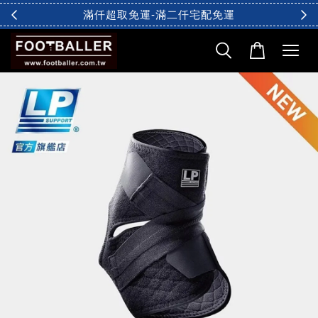
滿仟超取免運-滿二仟宅配免運