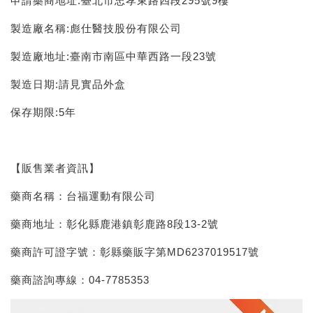
申請藥商地址:臺北市忠孝東路四段295號9樓
製造廠名稱:彪仕醫技股份有限公司
製造廠地址:臺南市南區中華西路一段23號
製造日期:請見實品外盒
保存期限:5年
【販售業者資訊】
藥商名稱：台福運動有限公司
藥商地址：彰化縣鹿港鎮彰鹿路8段13-2號
藥商許可證字號：彰縣藥販字第MD6237019517號
藥商諮詢專線：04-7785353