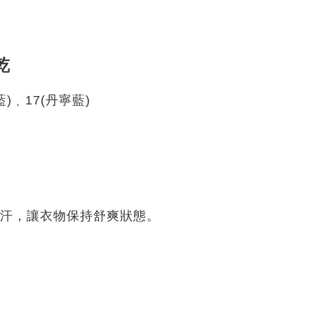
乾
藍)﹑17(丹寧藍)
汗，讓衣物保持舒爽狀態。