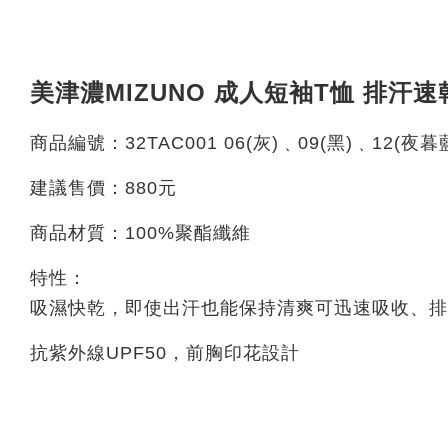
美津濃MIZUNO 成人短袖T恤 排汗速
商品編號：32TAC001 06(灰)﹑09(黑)﹑12(夜暮
建議售價：880元
商品材質：100%聚酯纖維
特性：
吸濕快乾，即使出汗也能保持清爽可迅速吸收、排
抗紫外線UPF50，前胸印花設計