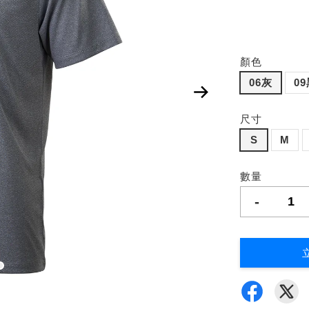
顏色
06灰
0
尺寸
S
M
數量
-