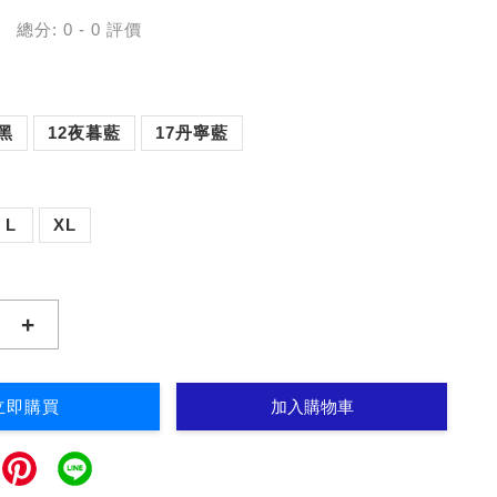
總分:
0
-
0
評價
9黑
12夜暮藍
17丹寧藍
L
XL
+
立即購買
加入購物車