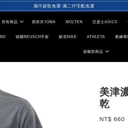
滿仟超取免運-滿二仟宅配免運
所有商品
西班牙JOMA
MOLTEN
亞瑟士ASICS
NO
德國REUSCH手套
耐克NIKE
ATHLETA
教練專
俱樂部商品
美津濃
乾
NT$ 660