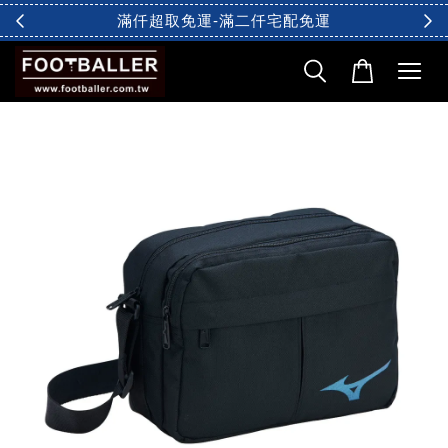
滿仟超取免運-滿二仟宅配免運