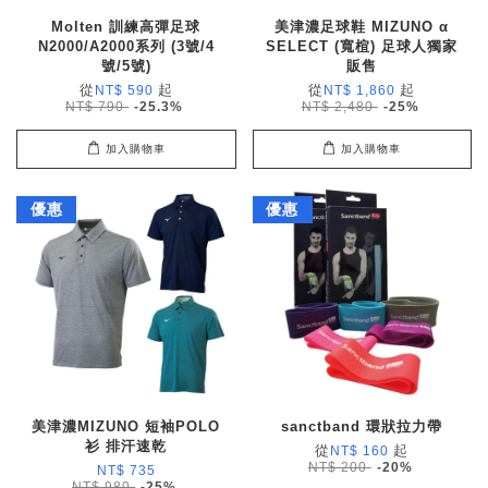
Molten 訓練高彈足球
美津濃足球鞋 MIZUNO α
N2000/A2000系列 (3號/4
SELECT (寬楦) 足球人獨家
號/5號)
販售
從
起
從
起
NT$ 590
NT$ 1,860
NT$ 790
-25.3%
NT$ 2,480
-25%
加入購物車
加入購物車
優惠
優惠
美津濃MIZUNO 短袖POLO
sanctband 環狀拉力帶
衫 排汗速乾
從
起
NT$ 160
NT$ 200
-20%
NT$ 735
NT$ 980
-25%