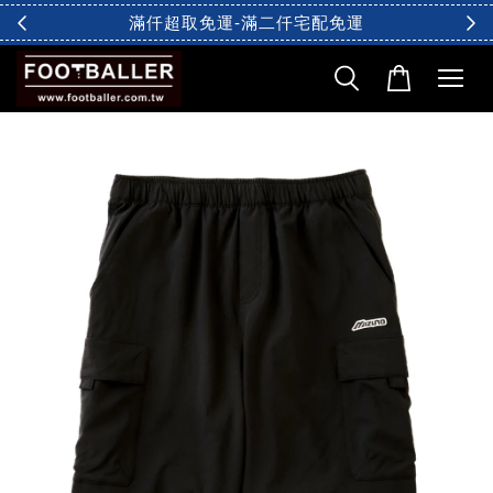
滿仟超取免運-滿二仟宅配免運