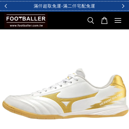
滿仟超取免運-滿二仟宅配免運