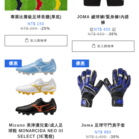
專業比賽級足球長襪(厚底)
JOMA 鏟球褲/緊身褲/內搭
褲
NT$ 150
NT$ 200
-25%
從
起
NT$ 455
NT$ 650
-30%
加入購物車
加入購物車
優惠
優惠
Mizuno 美津濃兒童/成人足
Joma 足球守門員手套
球鞋 MONARCIDA NEO III
NT$ 980
SELECT (3E寬楦)
NT$ 1,400
-30%