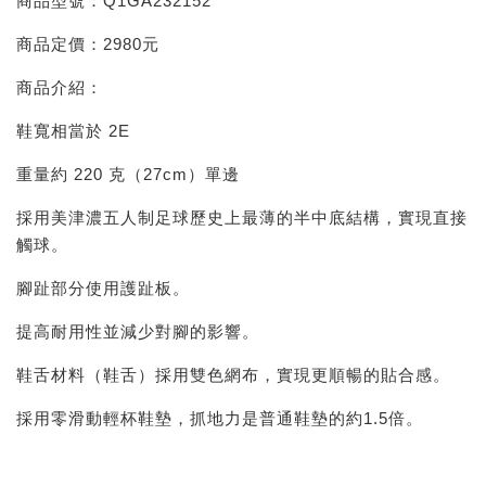
商品型號：Q1GA232152
商品定價：2980元
商品介紹：
鞋寬相當於 2E
重量約 220 克（27cm）單邊
採用美津濃五人制足球歷史上最薄的半中底結構，實現直接
觸球。
腳趾部分使用護趾板。
提高耐用性並減少對腳的影響。
鞋舌材料（鞋舌）採用雙色網布，實現更順暢的貼合感。
採用零滑動輕杯鞋墊，抓地力是普通鞋墊的約1.5倍。