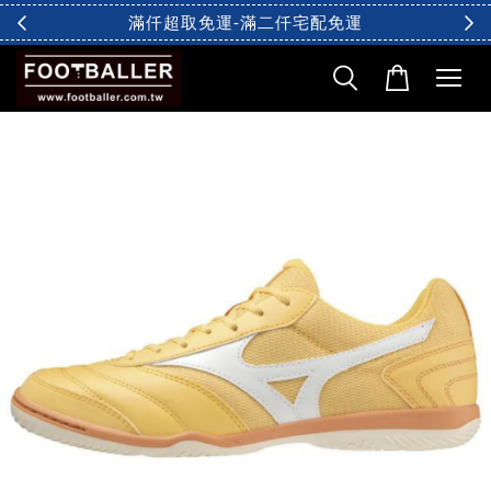
滿仟超取免運-滿二仟宅配免運