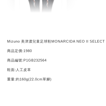
INXTINCT 運動款鞋
墊
-
+
Mizuno 美津濃兒童足球鞋MONARCIDA NEO II SELECT 
NT$ 616
NT$ 770
商品定價:1980
商品編號:P1GB232564
加入購物車
鞋面:人工皮革
重量:約160g(22.0cm單腳)