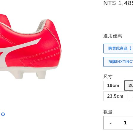
NT$ 1,4
適用優惠
購買此商品【 
加購INXTIN
尺寸
19cm
2
23.5cm
數量
-