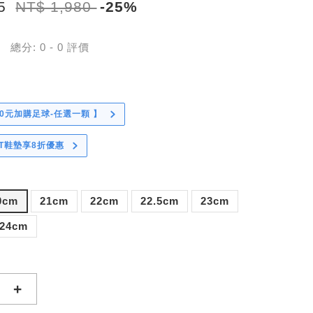
85
NT$ 1,980
-25%
總分:
0
-
0
評價
0元加購足球-任選一顆 】
CT鞋墊享8折優惠
0cm
21cm
22cm
22.5cm
23cm
24cm
+