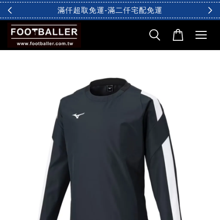
滿仟超取免運-滿二仟宅配免運