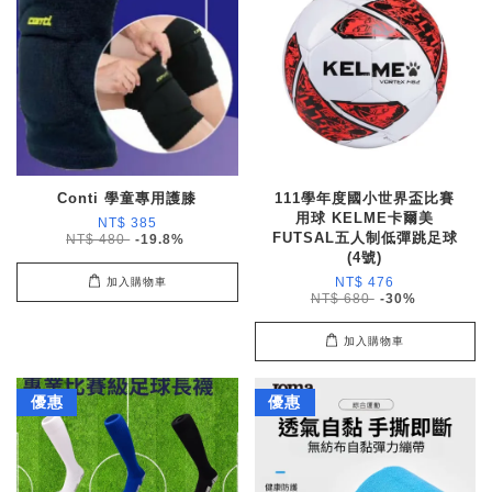
Conti 學童專用護膝
111學年度國小世界盃比賽
用球 KELME卡爾美
NT$ 385
FUTSAL五人制低彈跳足球
NT$ 480
-19.8%
(4號)
NT$ 476
加入購物車
NT$ 680
-30%
加入購物車
優惠
優惠