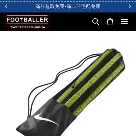
滿仟超取免運-滿二仟宅配免運