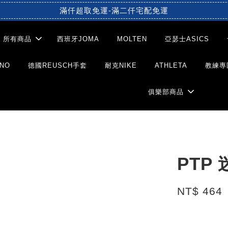
滿仟超取免運-滿二仟宅配免運
所有商品
西班牙JOMA
MOLTEN
亞瑟士ASICS
NO
德國REUSCH手套
耐克NIKE
ATHLETA
教練專
俱樂部商品
PTP
NT$ 464