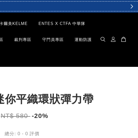
卡爾美KELME
ENTES X CTFA 中華隊
區
裁判專區
守門員專區
運動防護
 迷你平織環狀彈力帶
NT$ 580
-20%
總分:
0
-
0
評價