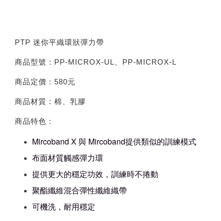
PTP 迷你平織環狀彈力帶
商品型號：PP-MICROX-UL、PP-MICROX-L
商品定價：580元
商品材質：棉、乳膠
商品特色：
Mircoband X 與 Mircoband提供類似的訓練模式
布面材質觸感彈力環
提供更大的穩定功效，訓練時不捲動
聚酯纖維混合彈性纖維織帶
可機洗，耐用穩定