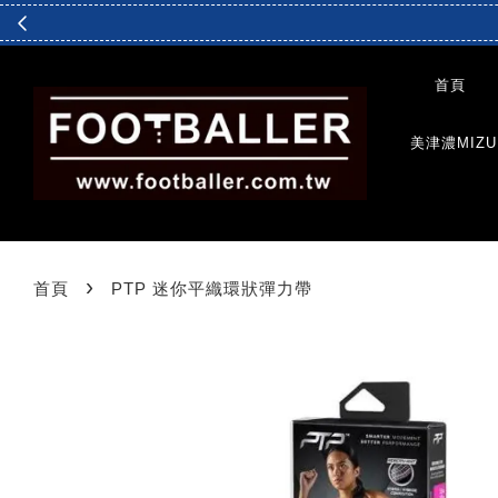
首頁
美津濃MIZU
›
首頁
PTP 迷你平織環狀彈力帶