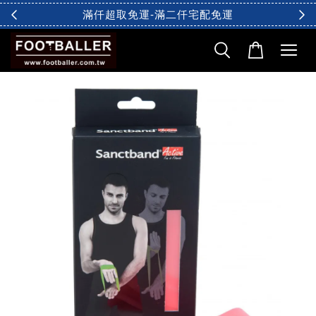
滿仟超取免運-滿二仟宅配免運